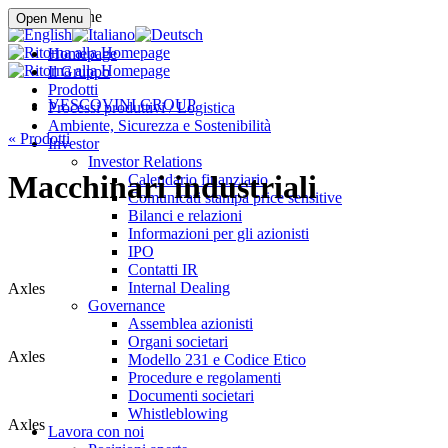
Compra online
Open Menu
Homepage
Il Gruppo
Prodotti
VESCOVINI GROUP
Processi produttivi / Logistica
Ambiente, Sicurezza e Sostenibilità
«
Prodotti
Investor
Investor Relations
Macchinari industriali
Calendario finanziario
Comunicati stampa price sensitive
Bilanci e relazioni
Informazioni per gli azionisti
IPO
Contatti IR
Internal Dealing
Axles
Governance
Assemblea azionisti
Organi societari
Axles
Modello 231 e Codice Etico
Procedure e regolamenti
Documenti societari
Whistleblowing
Axles
Lavora con noi