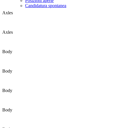
Posizioni aperte
Candidatura spontanea
Axles
Axles
Body
Body
Body
Body