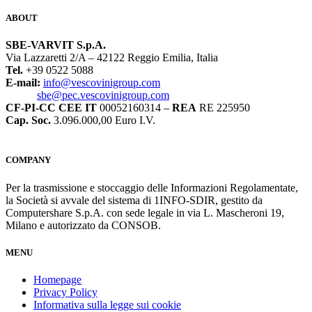
ABOUT
SBE-VARVIT S.p.A.
Via Lazzaretti 2/A – 42122 Reggio Emilia, Italia
Tel.
+39 0522 5088
E-mail:
info@vescovinigroup.com
sbe@pec.vescovinigroup.com
CF-PI-CC CEE IT
00052160314 –
REA
RE 225950
Cap. Soc.
3.096.000,00 Euro I.V.
COMPANY
Per la trasmissione e stoccaggio delle Informazioni Regolamentate,
la Società si avvale del sistema di 1INFO-SDIR, gestito da
Computershare S.p.A. con sede legale in via L. Mascheroni 19,
Milano e autorizzato da CONSOB.
MENU
Homepage
Privacy Policy
Informativa sulla legge sui cookie