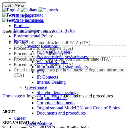
Buy online
Open Menu
Homepage
Vescovini Group
Products
Manufacturing process / Logistics
Documents and procedures
Environmental Policy
Investor
Obblighi di comunicazione all’EGA (ITA)
Investor Relations
Procedura info privilegiate (ITA)
Financial Calendar
Procedura internal dealing (ITA)
Price sensitive press releases
Procedura per le Operazioni con Parti Correlate (ITA)
Financial Reports
Procedura Registro Insider (ITA)
Information for shareholders
Criteri di indipendenza per la valutazione degli amministratori
IPO
(ITA)
IR Contacts
Internal Dealing
Governance
Shareholders’ meetings
Homepage
»
Investor Relations
» Documents and procedures
Corporate bodies
Corporate documents
Organizational Model 231 and Code of Ethics
ABOUT
Documents and procedures
Career
SBE-VARVIT S.p.A.
Open Positions
Via Lazzaretti 2/A – 42122 Reggio Emilia, Italia