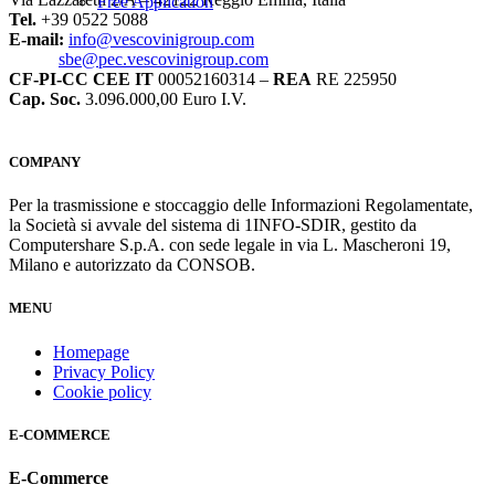
Free Application
Tel.
+39 0522 5088
E-mail:
info@vescovinigroup.com
sbe@pec.vescovinigroup.com
CF-PI-CC CEE IT
00052160314 –
REA
RE 225950
Cap. Soc.
3.096.000,00 Euro I.V.
COMPANY
Per la trasmissione e stoccaggio delle Informazioni Regolamentate,
la Società si avvale del sistema di 1INFO-SDIR, gestito da
Computershare S.p.A. con sede legale in via L. Mascheroni 19,
Milano e autorizzato da CONSOB.
MENU
Homepage
Privacy Policy
Cookie policy
E-COMMERCE
E-Commerce